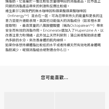
燒脂肪，它是屬於一隻比較低含量咖啡因的消脂產品，比市面上
同類的消脂產品帶來的刺激和反應比較細。
維生素B12與我們的無水咖啡因和蘋果酸蘋果酸咖啡因
（Infinergy™️）混合在一起，可為您帶來持久的能量和更長的注
意力並提升運動表現。與其他功能強大的消脂成分（如苦橙水果
提取物），最高質量的八氯胺鹽酸鹽（稱為Octopalean™️）帶來
安全而有效的消脂作用。Encinerate還加入了Hupenzine A，以
改善注意力和情緒，此外加上天然利尿劑；蒲公英根幫助排走體
內多餘的水分，來改善身體的肌肉線條。
如果你係想持續體脂比較低的水平或者持續天然有效地將身體嘅
脂肪減少，呢個消脂組合絕對適合你💪🏻。
您可能喜歡...