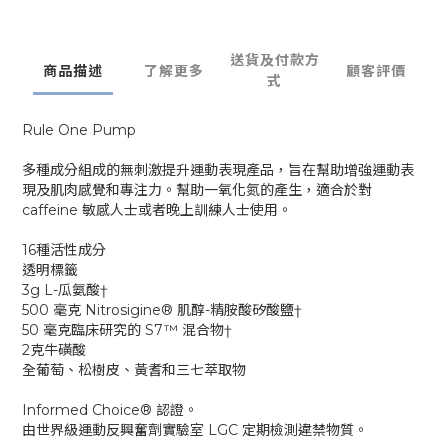
送貨及付款方
商品描述
了解更多
顧客評價
式
Rule One Pump
多種成分組成的無刺激提升運動表現產品，旨在幫助增強運動表
現及肌肉感覺和專注力。幫助一氧化氮的產生，適合於對
caffeine 敏感人士或者晚上訓練人士使用。
16種活性成分
透明標籤
3g L-瓜氨酸†
500 毫克 Nitrosigine® 肌醇-精胺酸矽酸鹽†
50 毫克臨床研究的 S7™ 混合物†
2克牛磺酸
全葡萄、松樹皮、黃耆和三七萃取物
Informed Choice® 認證。
由世界級運動反興奮劑實驗室 LGC 定期檢測違禁物質。