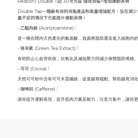
Redcon1 Double Tap 30
次丸裝 強效消脂
+
增加運動表現
Double Tap
一種最有效的消脂產品和能量增強配方，旨在減少
量不足的情況下也能提升運動表現。
乙醯肉鹼
(Acetylcarnitine)
：
-
是一種在體內天然產生的氨基酸，負責將脂肪運送進入細胞內
綠茶素
(Green Tea Extract)
：
-
有助防止心血管疾病，抗氧化及減低壓力同減少身體脂肪堆積
可可
(Cocoa)
：
-
天然可可粉中含有可可木質纖維，促進腸胃蠕動、幫助腸胃消
咖啡因
(Caffeine)
：
-
讓你提升運動表現，提升肌肉力量及耐力，注意力集中，讓你