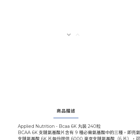
商品描述
Applied Nutrition - Bcaa 6K 丸裝 240粒
BCAA 6K 支鏈氨基酸片含有 9 種必需氨基酸中的三種，即亮氨
支鏈氨基酸 6K 片每份提供 6000 毫克支鏈氨基酸（6 片），