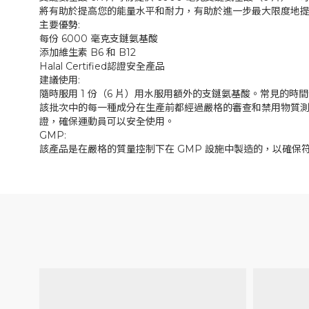
將有助於提高您的能量水平和耐力，有助於進一步最大限度地
主要優勢:
每份 6000 毫克支鏈氨基酸
添加維生素 B6 和 B12
Halal Certified認證安全產品
建議使用:
隨時服用 1 份（6 片）用水服用額外的支鏈氨基酸。常見的時
該批次中的每一種成分在生產前都經過嚴格的審查和禁用物質測試，並
證，確保運動員可以安全使用。
GMP:
該產品是在嚴格的質量控制下在 GMP 設施中製造的，以確保符