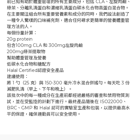
前已知有助於體重管理的所有主要成分，包括 CLA、左旋肉鹼、
綠茶、分離乳清蛋白和濃縮乳清蛋白碳水化合物高蛋白混合物。
在主要關注組合所有重要營養素和成分的同時，我們設法創造了
一種令人驚嘆的口味補充劑，適合任何尋求更簡單的營養體重管
理方法的人。
每個份量計算：
20g protein
包含100mg CLA 和 300mg左旋肉鹼
200mg綠茶提取物
幫助體重管理及營養
低碳水化合物和糖配方
Halal Certified認證安全產品
建議使用：
將 1 勺（25 克）與 150-300 毫升冷水混合併搖勻。每天吃 3 份
減肥乳清（早上、下午和晚上）。
該批次中的每一種成分在生產前都經過嚴格的審查和禁用物質測
試，並在受監控的計劃下進行。最終產品隨後在 ISO22000、
BRC、GMP 和 Halal 認可的實驗室生產和包裝，以提供最高水
平的保證，確保運動員可以安全使用。