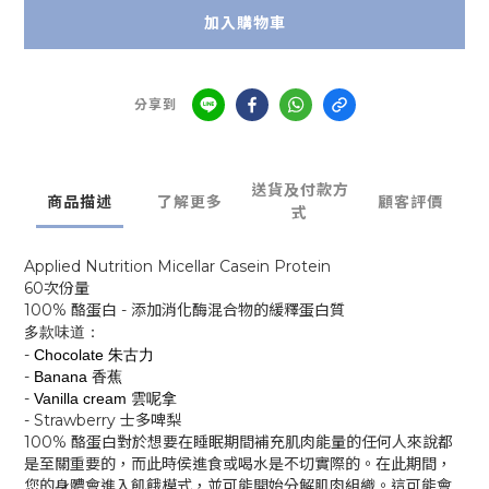
加入購物車
分享到
送貨及付款方
商品描述
了解更多
顧客評價
式
Applied Nutrition Micellar Casein Protein
60次份量
100% 酪蛋白 - 添加消化酶混合物的緩釋蛋白質
多款味道：
-
Chocolate 朱古力
-
Banana 香蕉
-
Vanilla cream 雲呢拿
-
Strawberry 士多啤梨
100% 酪蛋白對於想要在睡眠期間補充肌肉能量的任何人來說都
是至關重要的，而此時侯進食或喝水是不切實際的。在此期間，
您的身體會進入飢餓模式，並可能開始分解肌肉組織。這可能會