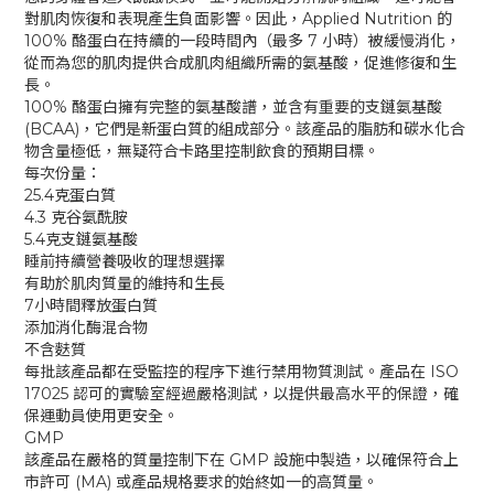
對肌肉恢復和表現產生負面影響。因此，Applied Nutrition 的
100% 酪蛋白在持續的一段時間內（最多 7 小時）被緩慢消化，
從而為您的肌肉提供合成肌肉組織所需的氨基酸，促進修復和生
長。
100% 酪蛋白擁有完整的氨基酸譜，並含有重要的支鏈氨基酸
(BCAA)，它們是新蛋白質的組成部分。該產品的脂肪和碳水化合
物含量極低，無疑符合卡路里控制飲食的預期目標。
每次份量：
25.4克蛋白質
4.3 克谷氨酰胺
5.4克支鏈氨基酸
睡前持續營養吸收的理想選擇
有助於肌肉質量的維持和生長
7小時間釋放蛋白質
添加消化酶混合物
不含麩質
每批該產品都在受監控的程序下進行禁用物質測試。產品在 ISO
17025 認可的實驗室經過嚴格測試，以提供最高水平的保證，確
保運動員使用更安全。
GMP
該產品在嚴格的質量控制下在 GMP 設施中製造，以確保符合上
市許可 (MA) 或產品規格要求的始終如一的高質量。