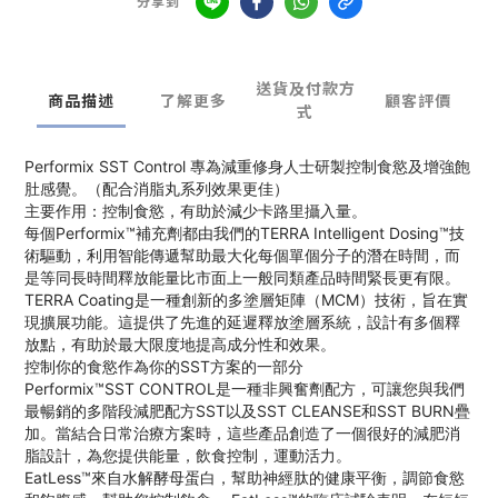
分享到
送貨及付款方
商品描述
了解更多
顧客評價
式
Performix SST Control 專為減重修身人士研製控制食慾及增強飽
肚感覺。（配合消脂丸系列效果更佳）
主要作用：控制食慾，有助於減少卡路里攝入量。
每個Performix™補充劑都由我們的TERRA Intelligent Dosing™技
術驅動，利用智能傳遞幫助最大化每個單個分子的潛在時間，而
是等同長時間釋放能量比市面上一般同類產品時間緊長更有限。
TERRA Coating是一種創新的多塗層矩陣（MCM）技術，旨在實
現擴展功能。這提供了先進的延遲釋放塗層系統，設計有多個釋
放點，有助於最大限度地提高成分性和效果。
控制你的食慾作為你的SST方案的一部分
Performix™SST CONTROL是一種非興奮劑配方，可讓您與我們
最暢銷的多階段減肥配方SST以及SST CLEANSE和SST BURN疊
加。當結合日常治療方案時，這些產品創造了一個很好的減肥消
脂設計，為您提供能量，飲食控制，運動活力。
EatLess™來自水解酵母蛋白，幫助神經肽的健康平衡，調節食慾