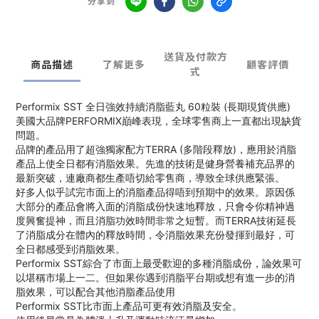
分享到
送貨及付款方
商品描述
了解更多
顧客評價
式
Performix SST 全日強效持續消脂藍丸 60粒裝 (長期現貨供應)
美國大品牌PERFORMIX巔峰表現，全球零售商上一直都出現缺貨
問題。
品牌的產品用了超強獨家配方TERRA (多階段釋放)，應用於消脂
產品上使全日都有消脂效果。先進的技術是健身營養補充品界的
最新突破，連廠商都生產唔切給零售商，導致全球供應緊張。
好多人似乎試完市面上的消脂產品得唔到預期中的效果。原因係
大部分的產品會將入面的消脂成份快速地釋放，只會令你精神過
度興奮提神，而且消脂功效時間非常之短暫。而TERRA技術延長
了消脂成分在體內的釋放時間，令消脂效果充份發揮到最好，可
全日都感受到消脂效果。
Performix SST
綜合了市面上最受歡迎的多種消脂成份，論效果可
以堪稱市場上一二。但如果你遇到消脂平台期或想有進一步的消
脂效果，可以配合其他消脂產品使用
Performix SST
比市面上產品可更有效消脂及安全。