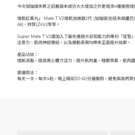
今次加強版本將之前舊版本成分大大增加之外更增添4種進階增
增肌紅黃丸」 Male T V2增肌加速器2代 (加強版)包括有胡蘆巴(Furosa
Ali)、鋅質(Zinc)等等。
Super Male T V2還加入了最先進提升認知能力的專利「促智」成分 (No
注意力、肌肉神經連結，以及運動表現均帶來正面提升效果。
產品功效：
增肌消脂，提高男士體力活力、提升肌肉量，睡眠質素，肌肉
建議用法：
每天一次，每次4粒，晚上睡前30-60分鐘服用，避免與高鈣