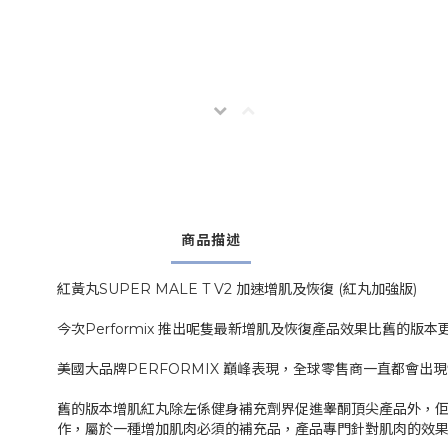
商品描述
紅黃丸SUPER MALE T V2 加速增肌及恢復 (紅丸加強版)
今次Performix 推出呢隻最新增肌及恢復產品效果比舊的
美國大品牌PERFORMIX 巔峰表現，全球零售商一直都會出
舊的版本增肌紅丸除左係健身補充劑界促進睾酮頂尖產品外，
作，屬於一種增加肌肉必須的補充品，產品專門針對肌肉的效