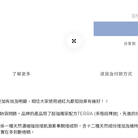
若
分享到
了解更多
送貨及付款方式
版本更加有效及明顯，相信大家使用過紅丸都知效果有幾好！！
現缺貨問題。品牌的產品用了超強獨家配方TERRA (多階段釋放)，先進
佢係一種天然濃縮強效增肌激素睾酮增成劑，含十二種天然成份增加及維
果實在多到數唔晒。