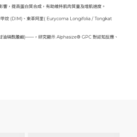
影響，提高蛋白質合成，有助維持肌肉質量及增肌速度。
DIM)、東革阿里( Eurycoma Longifolia / Tongkat
ne α-甘油磷酰膽鹼)——，研究顯示 Alphasize® GPC 對認知反應、