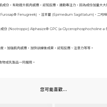
肌成分，有助提升肌肉感應，認知反應，運動專注力，因為成份加量大大
p® Fenugreek) 、淫羊藿 (Epimedium Sagittatum)、二吲哚甲烷 (
otroppic) Alphasize® GPC (α-Glycerophosphocholi
圍度，加強肌肉感應，加快訓練後成果，認知反應、注意力等等。
質食物或乳製品一同服用。
您可能喜歡...