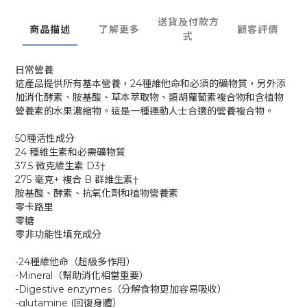
送貨及付款方
商品描述
了解更多
顧客評價
式
日常營養
這產品提供所有基本營養，24種維他命和必須的礦物質，另外添
加消化酵素、胺基酸、草本萃取物、類胡蘿蔔素複合物和含植物
營養素的水果濃縮物。這是一種運動人士合適的營養複合物。
50種活性成分
24 種維生素和必需礦物質
37.5 微克維生素 D3†
275 毫克+ 複合 B 群維生素†
胺基酸、酵素、抗氧化劑和植物營養素
零卡路里
零糖
零非功能性填充成分
-24種維他命（超級多作用）
-Mineral（幫助消化相當重要）
-Digestive enzymes（分解食物更加容易吸收）
-glutamine (回復身體）