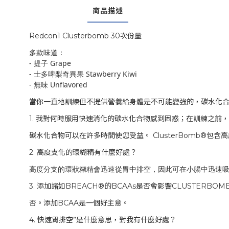
商品描述
Redcon1 Clusterbomb 30
次份量
多款味道：
-
提子
Grape
-
士多啤梨奇異果
Stawberry Kiwi
-
無味
Unflavored
當你一直地訓練但不提供營養給身體是不可能變強的，碳水化
1.
我對何時服用快速消化的碳水化合物感到困惑；在訓練之前，
碳水化合物可以在許多時間使您受益。
ClusterBomb®
包含高
2.
高度支化的環糊精有什麼好處？
高度分支的環狀糊精會迅速從胃中排空，因此可在小腸中迅速
3.
添加諸如
BREACH®
的
BCAAs
是否會影響
CLUSTERBOM
否。添加
BCAA
是一個好主意。
4.
快速胃排空
”
是什麼意思，對我有什麼好處？