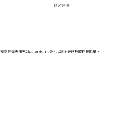
顧客評價
都需要在每天補充
ClusterBomb®
，以讓全天候身體補充能量。